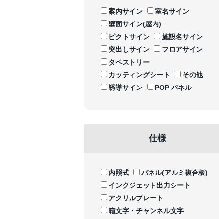
案内サイン
室名サイン
壁面サイン(屋内)
ピクトサイン
施設名サイン
突出しサイン
フロアサイン
タペストリー
カッティングシート
その他
誘導サイン
POP パネル
仕様
内照式
パネル(アルミ複合板)
インクジェット出力シート
アクリルプレート
箱文字・チャンネル文字