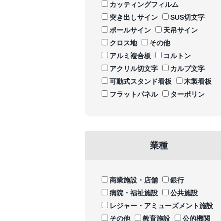
カッティングフィルム
突き出しサイン
SUS切文字
ポールサイン
天吊サイン
クロス地
その他
アルミ複合板
コルトン
アクリル切文字
カルプ文字
可動式スタンド看板
木製看板
フラットパネル
ターポリン
業種
商業施設・店舗
銀行
病院・福祉施設
公共施設
レジャー・アミューズメント施設
その他
教育施設
公的機関