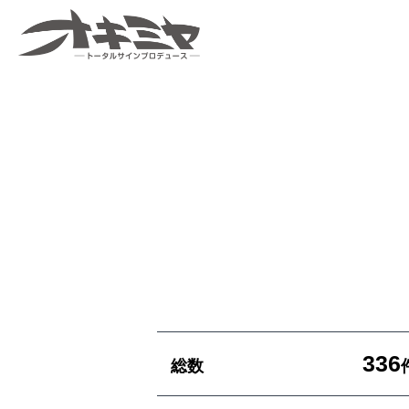
沖縄 | サイン |
看板 有限会社
オキミヤ
336
総数