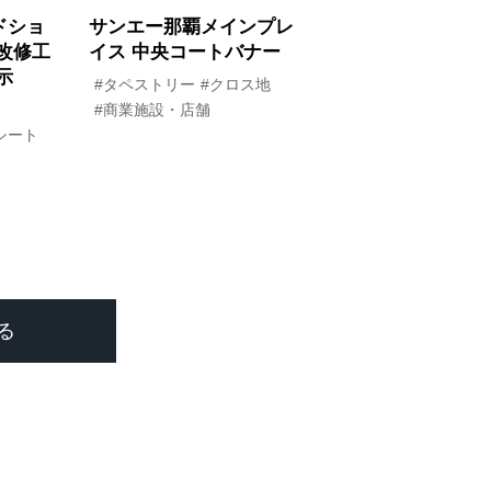
ドショ
サンエー那覇メインプレ
改修工
イス 中央コートバナー
示
#タペストリー
#クロス地
#商業施設・店舗
シート
る