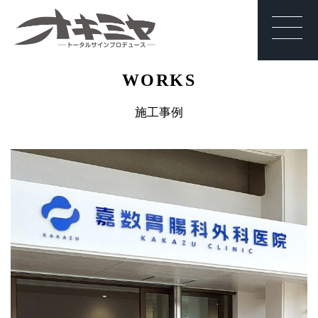
沖縄 | サイン | 看
WORKS
板 有限会社オキ
ミヤ
施工事例