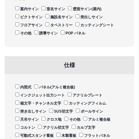
案内サイン
室名サイン
壁面サイン(屋内)
ピクトサイン
施設名サイン
突出しサイン
フロアサイン
タペストリー
カッティングシート
その他
誘導サイン
POP パネル
仕様
内照式
パネル(アルミ複合板)
インクジェット出力シート
アクリルプレート
箱文字・チャンネル文字
カッティングフィルム
突き出しサイン
SUS切文字
ポールサイン
天吊サイン
クロス地
その他
アルミ複合板
コルトン
アクリル切文字
カルプ文字
可動式スタンド看板
木製看板
フラットパネル