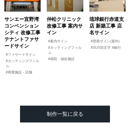
サンエー宜野湾
仲松クリニック
琉球銀行赤道支
コンベンション
改修工事 案内サ
店 新築工事 店
シティ 改修工事
イン
名サイン
テナントファサ
#案内サイン
#壁面サイン(屋外)
ードサイン
#カッティングフィル
#SUS切文字
#銀行
ム
#ファサードサイン
#病院・福祉施設
#カッティングフィル
ム
#商業施設・店舗
制作一覧に戻る