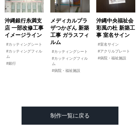
沖縄銀行糸満支
メディカルプラ
沖縄中央福祉会
店 一部改修工事
ザつかざん 新築
彩風の杜 新築工
イメージライン
工事 ガラスフィ
事 室名サイン
ルム
#カッティングシート
#室名サイン
#カッティングフィル
#アクリルプレート
#カッティングシート
ム
#病院・福祉施設
#カッティングフィル
#銀行
ム
#病院・福祉施設
制作一覧に戻る