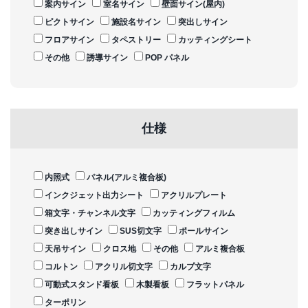
案内サイン
室名サイン
壁面サイン(屋内)
ピクトサイン
施設名サイン
突出しサイン
フロアサイン
タペストリー
カッティングシート
その他
誘導サイン
POP パネル
仕様
内照式
パネル(アルミ複合板)
インクジェット出力シート
アクリルプレート
箱文字・チャンネル文字
カッティングフィルム
突き出しサイン
SUS切文字
ポールサイン
天吊サイン
クロス地
その他
アルミ複合板
コルトン
アクリル切文字
カルプ文字
可動式スタンド看板
木製看板
フラットパネル
ターポリン