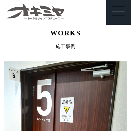
沖縄 | サイン | 看
WORKS
板 有限会社オキ
ミヤ
施工事例