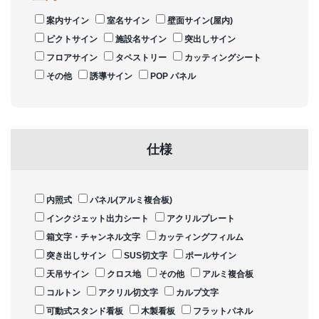
案内サイン
室名サイン
壁面サイン(屋内)
ピクトサイン
施設名サイン
突出しサイン
フロアサイン
タペストリー
カッティングシート
その他
誘導サイン
POP パネル
仕様
内照式
パネル(アルミ複合板)
インクジェット出力シート
アクリルプレート
箱文字・チャンネル文字
カッティングフィルム
突き出しサイン
SUS切文字
ポールサイン
天吊サイン
クロス地
その他
アルミ複合板
コルトン
アクリル切文字
カルプ文字
可動式スタンド看板
木製看板
フラットパネル