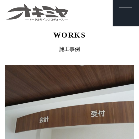
沖縄 | サイン | 看
WORKS
板 有限会社オキ
ミヤ
施工事例