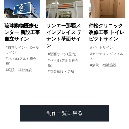
琉球動物医療セ
サンエー那覇メ
仲松クリニック
ンター 新設工事
インプレイス テ
改修工事 トイレ
自立サイン
ナント壁面サイ
ピクトサイン
ン
#自立サイン・ポール
#ピクトサイン
サイン
#カッティングフィル
#壁面サイン(屋内)
#パネル(アルミ複合
ム
#パネル(アルミ複合
板)
#病院・福祉施設
板)
#病院・福祉施設
#商業施設・店舗
制作一覧に戻る