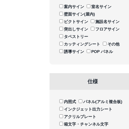
案内サイン
室名サイン
壁面サイン(屋内)
ピクトサイン
施設名サイン
突出しサイン
フロアサイン
タペストリー
カッティングシート
その他
誘導サイン
POP パネル
仕様
内照式
パネル(アルミ複合板)
インクジェット出力シート
アクリルプレート
箱文字・チャンネル文字