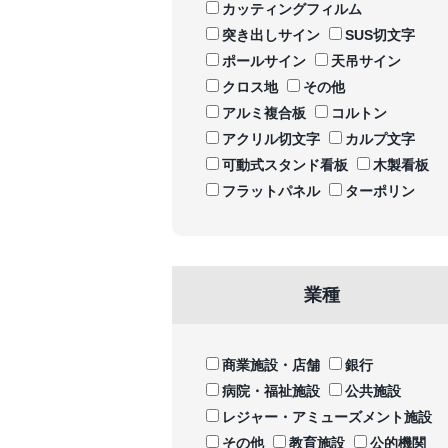
カッティングフィルム
突き出しサイン
SUS切文字
ポールサイン
天吊サイン
クロス地
その他
アルミ複合板
コルトン
アクリル切文字
カルプ文字
可動式スタンド看板
木製看板
フラットパネル
ターポリン
業種
商業施設・店舗
銀行
病院・福祉施設
公共施設
レジャー・アミューズメント施設
その他
教育施設
公的機関