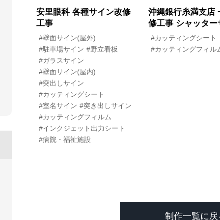
安里眼科 各種サイン改修
沖縄銀行糸満支店 
工事
修工事 シャッター
#壁面サイン(屋外)
#カッティングシート
#駐車場サイン
#野立看板
#カッティングフィル
#ガラスサイン
#壁面サイン(屋内)
#突出しサイン
#カッティングシート
#室名サイン
#突き出しサイン
#カッティングフィルム
#インクジェット出力シート
#病院・福祉施設
制作一覧に戻