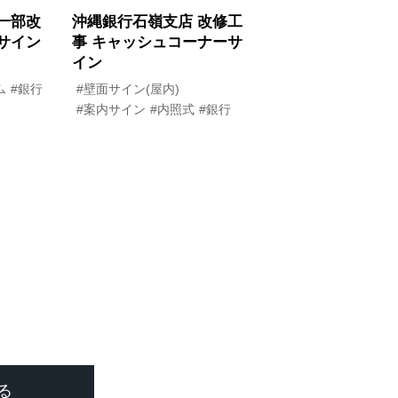
一部改
沖縄銀行石嶺支店 改修工
サイン
事 キャッシュコーナーサ
イン
ム
#銀行
#壁面サイン(屋内)
#案内サイン
#内照式
#銀行
る