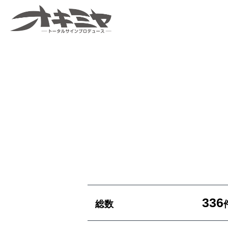
沖縄 | サイン |
看板 有限会社
オキミヤ
336
総数