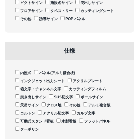
ピクトサイン
施設名サイン
突出しサイン
フロアサイン
タペストリー
カッティングシート
その他
誘導サイン
POP パネル
仕様
内照式
パネル(アルミ複合板)
インクジェット出力シート
アクリルプレート
箱文字・チャンネル文字
カッティングフィルム
突き出しサイン
SUS切文字
ポールサイン
天吊サイン
クロス地
その他
アルミ複合板
コルトン
アクリル切文字
カルプ文字
可動式スタンド看板
木製看板
フラットパネル
ターポリン