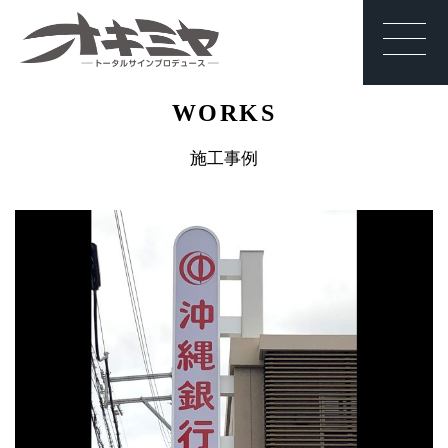
沖縄 | サイン | 看
WORKS
板 有限会社オキ
ミヤ
施工事例