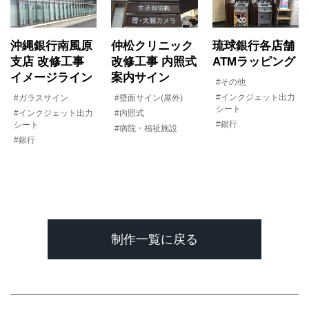
沖縄銀行南風原
仲松クリニック
琉球銀行各店舗
支店 改修工事
改修工事 内照式
ATMラッピング
イメージライン
案内サイン
#その他
#インクジェット出力
#ガラスサイン
#壁面サイン(屋外)
シート
#インクジェット出力
#内照式
#銀行
シート
#病院・福祉施設
#銀行
制作一覧に戻る