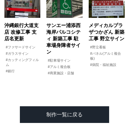
沖縄銀行大道支
サンエー浦添西
メディカルプラ
店 改修工事 支
海岸パルコシテ
ザつかざん 新築
店名更新
ィ 新築工事 駐
工事 野立サイン
車場身障者サイ
#ファサードサイン
#野立看板
ン
#ガラスサイン
#パネル(アルミ複合
板)
#カッティングフィル
#駐車場サイン
ム
#病院・福祉施設
#アルミ複合板
#銀行
#商業施設・店舗
制作一覧に戻る