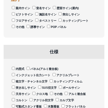
案内サイン
室名サイン
壁面サイン(屋内)
ピクトサイン
施設名サイン
突出しサイン
フロアサイン
タペストリー
カッティングシート
その他
誘導サイン
POP パネル
仕様
内照式
パネル(アルミ複合板)
インクジェット出力シート
アクリルプレート
箱文字・チャンネル文字
カッティングフィルム
突き出しサイン
SUS切文字
ポールサイン
天吊サイン
クロス地
その他
アルミ複合板
コルトン
アクリル切文字
カルプ文字
可動式スタンド看板
木製看板
フラットパネル