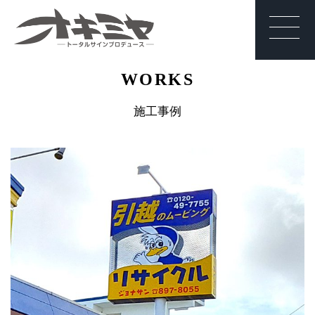
沖縄 | サイン | 看
WORKS
板 有限会社オキ
ミヤ
施工事例