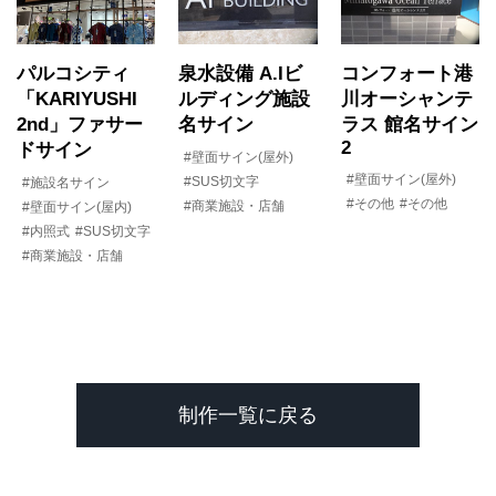
パルコシティ
泉水設備 A.Iビ
コンフォート港
「KARIYUSHI
ルディング施設
川オーシャンテ
2nd」ファサー
名サイン
ラス 館名サイン
2
ドサイン
#壁面サイン(屋外)
#壁面サイン(屋外)
#SUS切文字
#施設名サイン
#その他
#その他
#商業施設・店舗
#壁面サイン(屋内)
#内照式
#SUS切文字
#商業施設・店舗
制作一覧に戻る