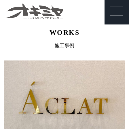
沖縄 | サイン | 看
WORKS
板 有限会社オキ
ミヤ
施工事例