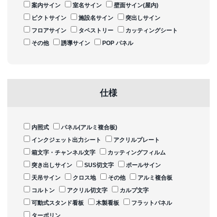
案内サイン
室名サイン
壁面サイン(屋内)
ピクトサイン
施設名サイン
突出しサイン
フロアサイン
タペストリー
カッティングシート
その他
誘導サイン
POP パネル
仕様
内照式
パネル(アルミ複合板)
インクジェット出力シート
アクリルプレート
箱文字・チャンネル文字
カッティングフィルム
突き出しサイン
SUS切文字
ポールサイン
天吊サイン
クロス地
その他
アルミ複合板
コルトン
アクリル切文字
カルプ文字
可動式スタンド看板
木製看板
フラットパネル
ターポリン