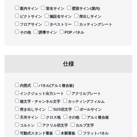
案内サイン
室名サイン
壁面サイン(屋内)
ピクトサイン
施設名サイン
突出しサイン
フロアサイン
タペストリー
カッティングシート
その他
誘導サイン
POP パネル
仕様
内照式
パネル(アルミ複合板)
インクジェット出力シート
アクリルプレート
箱文字・チャンネル文字
カッティングフィルム
突き出しサイン
SUS切文字
ポールサイン
天吊サイン
クロス地
その他
アルミ複合板
コルトン
アクリル切文字
カルプ文字
可動式スタンド看板
木製看板
フラットパネル