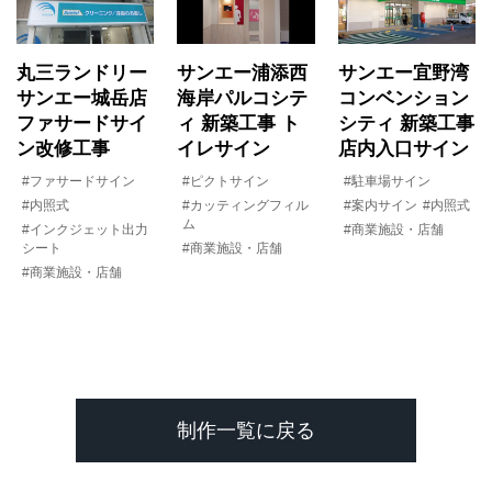
丸三ランドリー
サンエー浦添西
サンエー宜野湾
サンエー城岳店
海岸パルコシテ
コンベンション
ファサードサイ
ィ 新築工事 ト
シティ 新築工事
ン改修工事
イレサイン
店内入口サイン
#ファサードサイン
#ピクトサイン
#駐車場サイン
#内照式
#カッティングフィル
#案内サイン
#内照式
ム
#インクジェット出力
#商業施設・店舗
シート
#商業施設・店舗
#商業施設・店舗
制作一覧に戻る