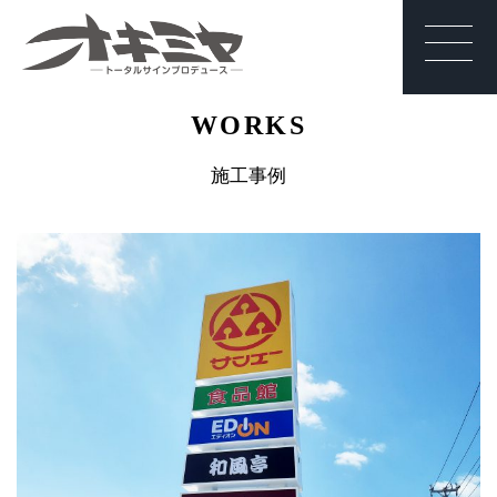
沖縄 | サイン | 看
WORKS
板 有限会社オキ
ミヤ
施工事例