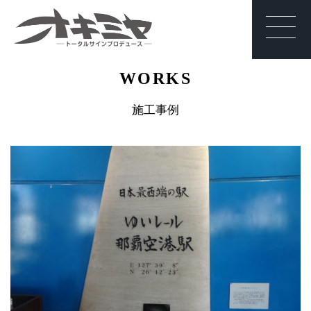
沖縄 | サイン | 看
WORKS
板 有限会社オキ
ミヤ
施工事例