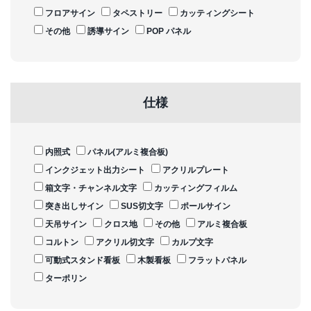
フロアサイン
タペストリー
カッティングシート
その他
誘導サイン
POP パネル
仕様
内照式
パネル(アルミ複合板)
インクジェット出力シート
アクリルプレート
箱文字・チャンネル文字
カッティングフィルム
突き出しサイン
SUS切文字
ポールサイン
天吊サイン
クロス地
その他
アルミ複合板
コルトン
アクリル切文字
カルプ文字
可動式スタンド看板
木製看板
フラットパネル
ターポリン