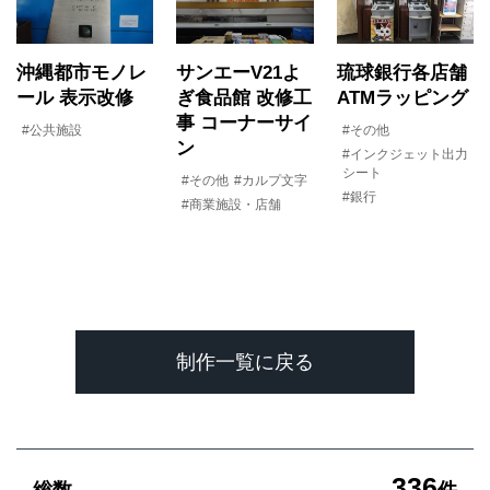
沖縄都市モノレ
サンエーV21よ
琉球銀行各店舗
ール 表示改修
ぎ食品館 改修工
ATMラッピング
事 コーナーサイ
#公共施設
#その他
ン
#インクジェット出力
シート
#その他
#カルプ文字
#銀行
#商業施設・店舗
制作一覧に戻る
336
総数
件