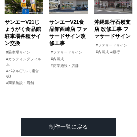
サンエーV21じ
サンエーV21食
沖縄銀行石嶺支
ょうがく食品館
品館西崎店 ファ
店 改修工事 フ
駐車場各種サイ
サードサイン改
ァサードサイン
ン交換
修工事
#ファサードサイン
#内照式
#銀行
#駐車場サイン
#ファサードサイン
#カッティングフィル
#内照式
ム
#商業施設・店舗
#パネル(アルミ複合
板)
#商業施設・店舗
制作一覧に戻る