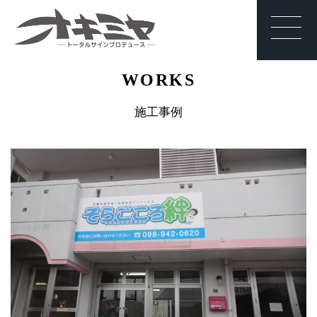
沖縄 | サイン | 看
WORKS
板 有限会社オキ
ミヤ
施工事例