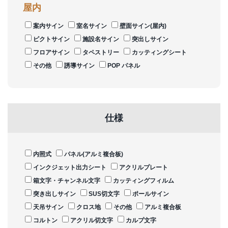
屋内
案内サイン
室名サイン
壁面サイン(屋内)
ピクトサイン
施設名サイン
突出しサイン
フロアサイン
タペストリー
カッティングシート
その他
誘導サイン
POP パネル
仕様
内照式
パネル(アルミ複合板)
インクジェット出力シート
アクリルプレート
箱文字・チャンネル文字
カッティングフィルム
突き出しサイン
SUS切文字
ポールサイン
天吊サイン
クロス地
その他
アルミ複合板
コルトン
アクリル切文字
カルプ文字