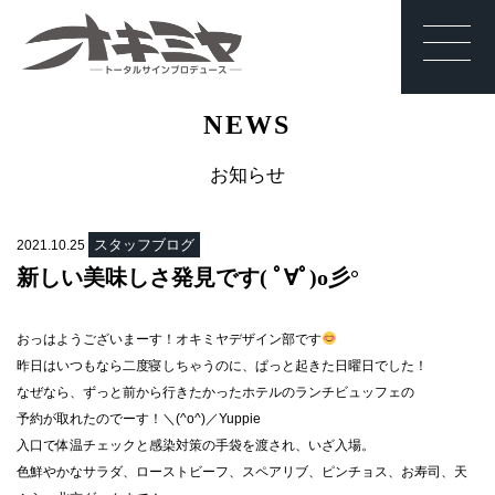
沖縄 | サイン | 看
NEWS
板 有限会社オキ
ミヤ
お知らせ
スタッフブログ
2021.10.25
新しい美味しさ発見です( ﾟ∀ﾟ)o彡°
おっはようございまーす！オキミヤデザイン部です
昨日はいつもなら二度寝しちゃうのに、ぱっと起きた日曜日でした！
なぜなら、ずっと前から行きたかったホテルのランチビュッフェの
予約が取れたのでーす！＼(^o^)／Yuppie
入口で体温チェックと感染対策の手袋を渡され、いざ入場。
色鮮やかなサラダ、ローストビーフ、スペアリブ、ピンチョス、お寿司、天