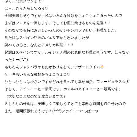
ぷら、北京ダックまで！
は～、きらきらしてるぅ♡
全部美味しそうですが、私はいろんな種類をちょこちょこ食べたいので
まずはフロアを一周します。そしてお皿に乗せるものを厳選！！
そのなかでも特においしかったのがジャンバラヤという料理でした。
見た目はスペイン料理のパエリアかと思いましたが
調べてみると、なんとアメリカ料理！！！
起源はスペインですが、ルイジアナ州の代表的な料理だそうです。知らなか
ったナー(ﾟ∀ﾟ)
もちろんジャンバラヤもおかわりをして、デザートタイム
ケーキもいろんな種類をちょこちょこ♡
ひとつひとつは小さいですがどれを食べても幸せ満点。ファービュラス☆彡
そして、アイスコーヒー最高です。ホテルのアイスコーヒー最高です。
（大切なことなので２度言います笑）
久しぶりの外食は、美味しくて楽しくてとても素敵な時間を過ごせたので
また一週間頑張れそうです！(*^^*)ファイトーいっぱーつ！