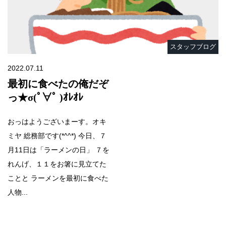
スタッフブログ
2022.07.11
最初に食べたの俺だぞ
っ★σ(ﾟ∀ﾟ )ｵﾚｵﾚ
おっはようございまーす。オキ
ミヤ 総務部です(*^^*) 今日、７
月11日は「ラーメンの日」 ７を
れんげ、１１をお箸に見立てた
ことと ラーメンを最初に食べた
人物...